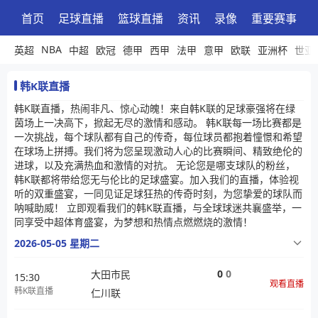
首页
足球直播
篮球直播
资讯
录像
重要赛事
NBA
英超
中超
欧冠
德甲
西甲
法甲
意甲
欧联
亚洲杯
世亚
韩K联直播
韩K联直播，热闹非凡、惊心动魄！来自韩K联的足球豪强将在绿
茵场上一决高下，掀起无尽的激情和感动。 韩K联每一场比赛都是
一次挑战，每个球队都有自己的传奇，每位球员都抱着憧憬和希望
在球场上拼搏。我们将为您呈现激动人心的比赛瞬间、精致绝伦的
进球，以及充满热血和激情的对抗。 无论您是哪支球队的粉丝，
韩K联都将带给您无与伦比的足球盛宴。加入我们的直播，体验视
听的双重盛宴，一同见证足球狂热的传奇时刻，为您挚爱的球队而
呐喊助威！ 立即观看我们的韩K联直播，与全球球迷共襄盛举，一
同享受中超体育盛宴，为梦想和热情点燃燃烧的激情！
2026-05-05 星期二
0
0
大田市民
15:30
观看直播
韩K联直播
仁川联