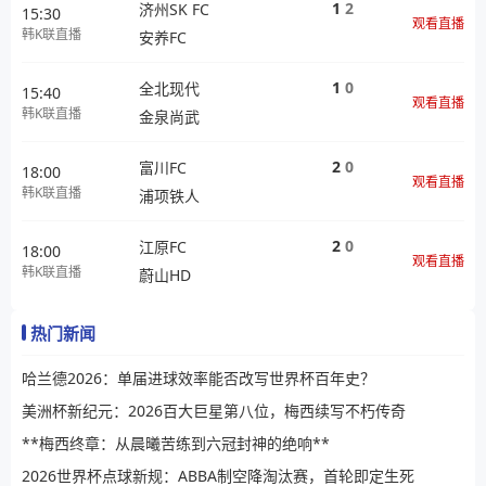
1
2
济州SK FC
15:30
观看直播
韩K联直播
安养FC
1
0
全北现代
15:40
观看直播
韩K联直播
金泉尚武
2
0
富川FC
18:00
观看直播
韩K联直播
浦项铁人
2
0
江原FC
18:00
观看直播
韩K联直播
蔚山HD
热门新闻
哈兰德2026：单届进球效率能否改写世界杯百年史？
美洲杯新纪元：2026百大巨星第八位，梅西续写不朽传奇
**梅西终章：从晨曦苦练到六冠封神的绝响**
2026世界杯点球新规：ABBA制空降淘汰赛，首轮即定生死